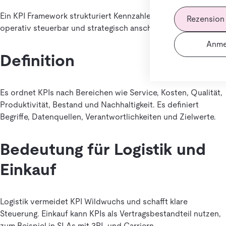
Ein KPI Framework strukturiert Kennzahlen, sodass sie
Rezension
operativ steuerbar und strategisch anschlussfähig sind.
Anme
Definition
Es ordnet KPIs nach Bereichen wie Service, Kosten, Qualität,
Produktivität, Bestand und Nachhaltigkeit. Es definiert
Begriffe, Datenquellen, Verantwortlichkeiten und Zielwerte.
Bedeutung für Logistik und
Einkauf
Logistik vermeidet KPI Wildwuchs und schafft klare
Steuerung. Einkauf kann KPIs als Vertragsbestandteil nutzen,
zum Beispiel in SLAs mit 3PL und Carriern.