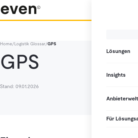
Home
/
Logistik Glossar
/
GPS
Lösungen
GPS
Insights
Stand: 09.01.2026
Anbieterwel
Für Lösungs