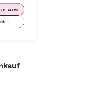
 verfassen
lden
inkauf