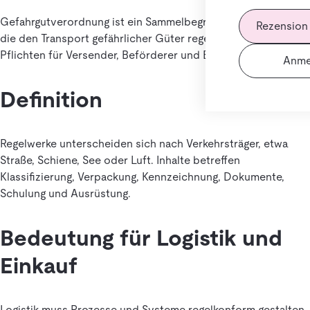
Gefahrgutverordnung ist ein Sammelbegriff für Regelwerke,
Rezension
die den Transport gefährlicher Güter regeln. Sie definieren
Pflichten für Versender, Beförderer und Empfänger.
Anme
Definition
Regelwerke unterscheiden sich nach Verkehrsträger, etwa
Straße, Schiene, See oder Luft. Inhalte betreffen
Klassifizierung, Verpackung, Kennzeichnung, Dokumente,
Schulung und Ausrüstung.
Bedeutung für Logistik und
Einkauf
Logistik muss Prozesse und Systeme regelkonform gestalten,