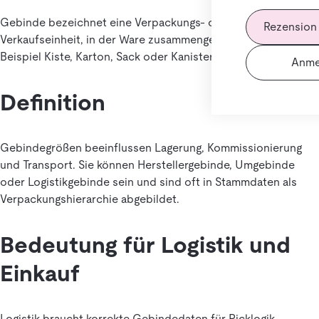
Gebinde bezeichnet eine Verpackungs- oder
Rezension
Verkaufseinheit, in der Ware zusammengefasst ist, zum
Beispiel Kiste, Karton, Sack oder Kanister.
Anme
Definition
Gebindegrößen beeinflussen Lagerung, Kommissionierung
und Transport. Sie können Herstellergebinde, Umgebinde
oder Logistikgebinde sein und sind oft in Stammdaten als
Verpackungshierarchie abgebildet.
Bedeutung für Logistik und
Einkauf
Logistik braucht korrekte Gebindedaten für Picklogik,