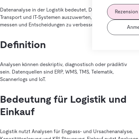
Datenanalyse in der Logistik bedeutet, Daten aus Lager,
Rezension
Transport und IT-Systemen auszuwerten, um Leistung zu
messen und Entscheidungen zu verbessern.
Anme
Definition
Analysen können deskriptiv, diagnostisch oder prädiktiv
sein. Datenquellen sind ERP, WMS, TMS, Telematik,
Scannerlogs und IoT.
Bedeutung für Logistik und
Einkauf
Logistik nutzt Analysen für Engpass- und Ursachenanalyse,
Kapazitätsplanung und KPI-Steuerung. Einkauf nutzt Analysen