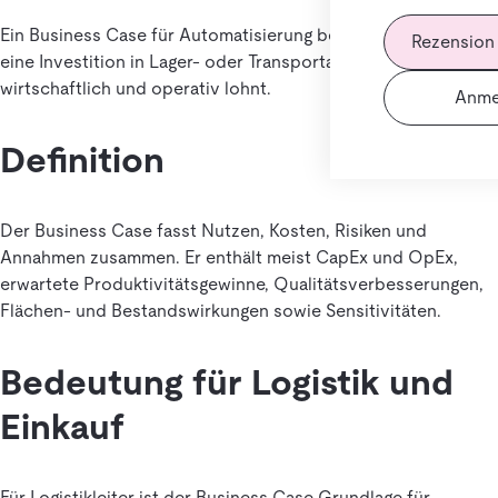
Ein Business Case für Automatisierung begründet, ob sich
Rezension
eine Investition in Lager- oder Transportautomatisierung
wirtschaftlich und operativ lohnt.
Anme
Definition
Der Business Case fasst Nutzen, Kosten, Risiken und
Annahmen zusammen. Er enthält meist CapEx und OpEx,
erwartete Produktivitätsgewinne, Qualitätsverbesserungen,
Flächen- und Bestandswirkungen sowie Sensitivitäten.
Bedeutung für Logistik und
Einkauf
Für Logistikleiter ist der Business Case Grundlage für