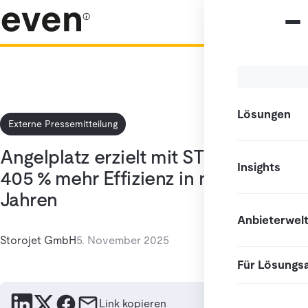
Lösungen
Externe Pressemitteilung
Angelplatz erzielt mit STOROJET
Insights
405 % mehr Effizienz in nur 2,2
Jahren
Anbieterwel
Storojet GmbH
5. November 2025
Für Lösungs
Link kopieren