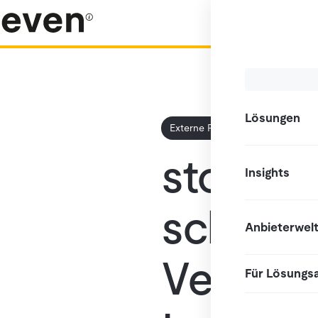
Lösungen
Externe Pressemitteilung
storelo
Insights
schließ
Anbieterwel
Vertrie
Für Lösungs