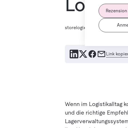
LogiMA
Rezension
Anme
storelogix
3. Juni 2026
Link kopie
Wenn im Logistikalltag 
und die richtige Empfe
Lagerverwaltungssystem