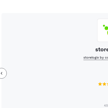
stor
storelogix by 
4.