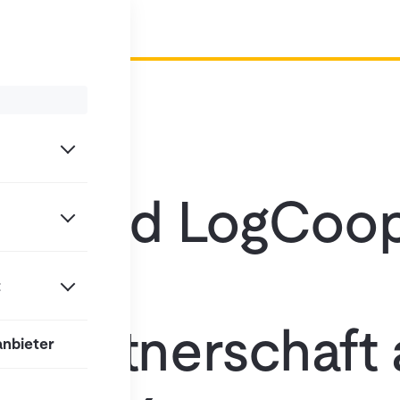
gix und LogCoo
en
t
bspartnerschaft 
anbieter