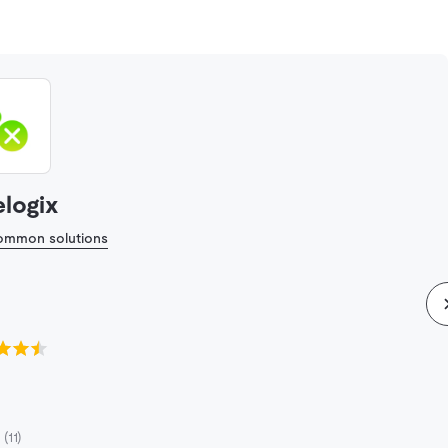
elogix
common solutions
5
(11)