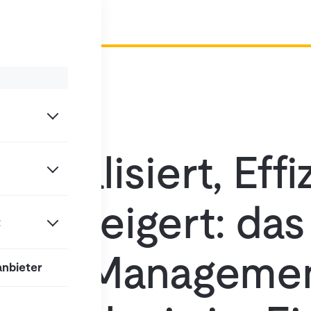
digitalisiert, Effi
 gesteigert: das
t
use-Managemen
anbieter