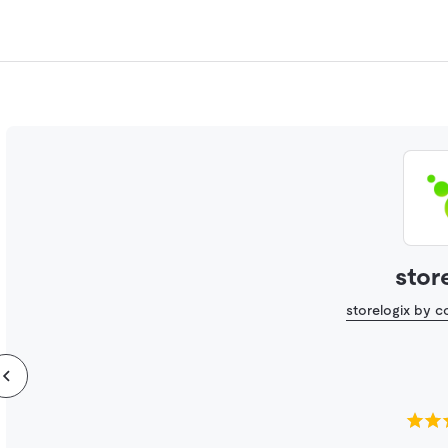
stor
storelogix by 