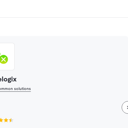
elogix
common solutions