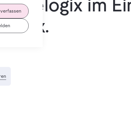
storelogix im Ei
 verfassen
romax.
lden
ren