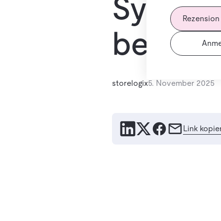
System 
Rezension
bei Pet
Anme
storelogix
5. November 2025
Link kopie