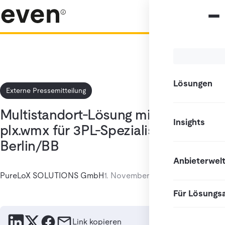
Lösungen
Externe Pressemitteilung
Multistandort-Lösung mit WMS
Insights
plx.wmx für 3PL-Spezialisten aus
Berlin/BB
Anbieterwel
PureLoX SOLUTIONS GmbH
1. November 2025
Für Lösungs
Link kopieren