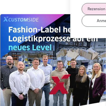
Rezension
Anme