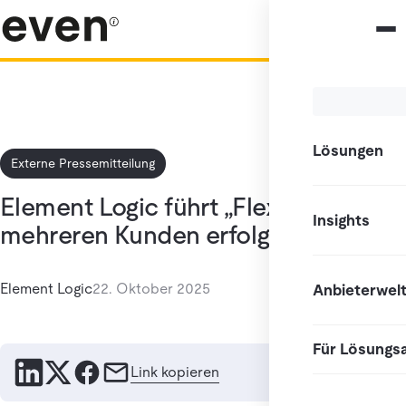
Lösungen
Externe Pressemitteilung
Element Logic führt „FlexBin“ bei
Insights
mehreren Kunden erfolgreich ein
Element Logic
22. Oktober 2025
Anbieterwel
Für Lösungs
Link kopieren