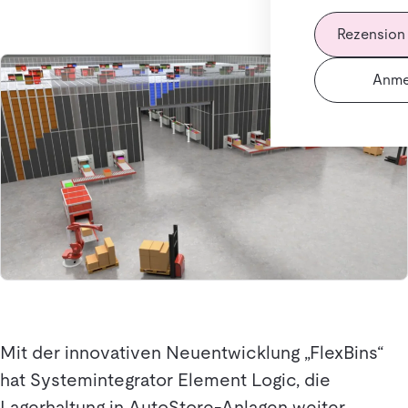
Rezension
Anme
Mit der innovativen Neuentwicklung „FlexBins“
hat Systemintegrator Element Logic, die
Lagerhaltung in AutoStore-Anlagen weiter