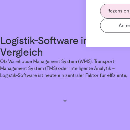
Rezension
Anme
Logistik-Software im
Vergleich
Ob Warehouse Management System (WMS), Transport
Management System (TMS) oder intelligente Analytik –
Logistik-Software ist heute ein zentraler Faktor für effiziente,
datenbasierte und automatisierte Prozesse entlang der
gesamten Lieferkette.
Doch die Auswahl ist groß: Verschiedene Systeme bieten
unterschiedliche Schwerpunkte, Integrationsoptionen und
Preismodelle. Ein klarer Vergleich spart Zeit und schützt vor
Fehlentscheidungen.