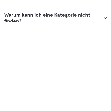
Jetzt vergleichen und die passende Softwarelösung finden.
Warum kann ich eine Kategorie nicht
Du suchst nicht nur Software? Entdecke und vergleiche auch
finden?
passende
Logistik-Hardware
oder
Dienstleister
für deine
Prozesse.
Lösungen
Hardware