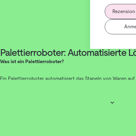
Rezension
Anme
Palettierroboter: Automatisierte L
Was ist ein Palettierroboter?
Ein Palettierroboter automatisiert das Stapeln von Waren auf
und Versandprozesse. Durch den Einsatz von Robotik und KI 
Effizienz in der Intralogistik erheblich gesteigert. Diese Syst
oder Fördermechanismen
, um Produkte automatisch auf Pale
intelligente Software-Steuerung und KI-gestützte Algorithm
Platz effizient genutzt.
Warum sind Palettierroboter eine smarte Lösung?