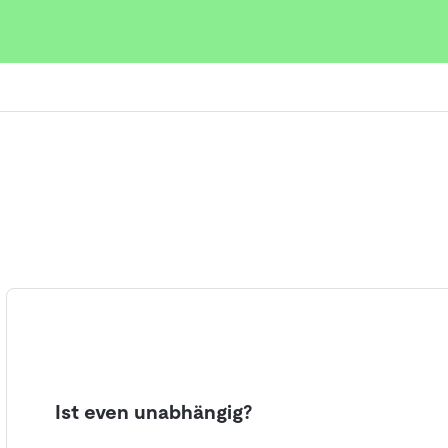
oduktivität und entlasten Mitarbeitende.
rheit in ihrer Lieferkette erhöhen
Ist even unabhängig?