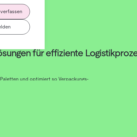
 verfassen
lden
ösungen für effiziente Logistikproz
 Paletten und optimiert so Verpackungs-
werden Geschwindigkeit, Präzision und
eme nutzen
Greifarme, Vakuumtechnik
tten zu positionieren. Durch
en
werden Stapelmuster optimiert und