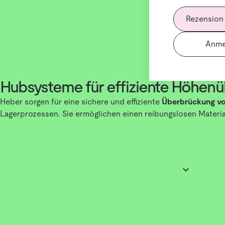
Rezension
Anme
Hubsysteme für effiziente Höhenüb
Heber sorgen für eine sichere und effiziente
Überbrückung v
Lagerprozessen. Sie ermöglichen einen reibungslosen Materia
Wie funktionieren Heber?
Diese Systeme nutzen
hydraulische, elektrische oder pneum
oder Produkte anzuheben oder abzusenken.
Vorteile von Hebern: