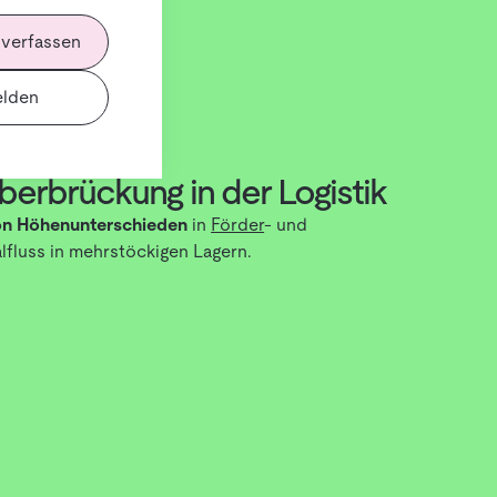
 verfassen
lden
erbrückung in der Logistik
on Höhenunterschieden
in
Förder
- und
lfluss in mehrstöckigen Lagern.
atische Antriebe
, um Paletten, Behälter