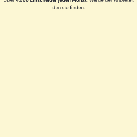
Über
4.000 Entscheider jeden Monat
. Werde der Anbieter,
den sie finden.