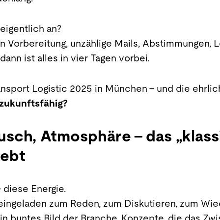
eigentlich an?
n Vorbereitung, unzählige Mails, Abstimmungen, Lo
ann ist alles in vier Tagen vorbei.
ansport Logistic 2025 in München – und die ehrlic
zukunftsfähig?
usch, Atmosphäre – das „klas
lebt
– diese Energie.
 eingeladen zum Reden, zum Diskutieren, zum Wied
in buntes Bild der Branche. Konzepte, die das Z