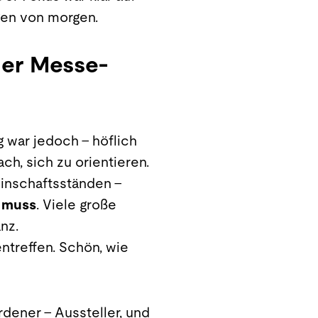
ngen von morgen.
der Messe-
g war jedoch – höflich
h, sich zu orientieren.
inschaftsständen –
n muss
. Viele große
nz.
entreffen. Schön, wie
rdener – Aussteller, und