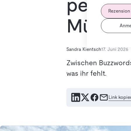
persönl
Rezension
Münch
Anme
Sandra Kientsch
17. Juni 2026
Zwischen Buzzwords
was ihr fehlt.
Link kopie