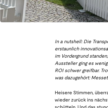
In a nutshell: Die Transp
erstaunlich innovation
im Vordergrund standen, 
Aussteller ging es weni
ROI schwer greifbar. Tro
was dazugehört: Messet
Heisere Stimmen, überra
wieder zurück ins nächs
schütteln. Und das stun