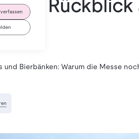
icher Rückblick
 verfassen
en
lden
 und Bierbänken: Warum die Messe noch
ren