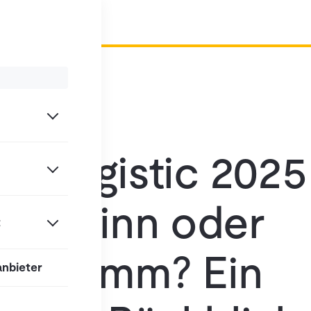
rt Logistic 2025
ahnsinn oder
t
programm? Ein
anbieter