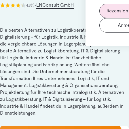
LNConsult GmbH
4.3
(1)
•
Rezension
Anme
Die besten Alternativen zu Logistikberatung, IT &
Digitalisierung - für Logistik, Industrie & Handel für Nutzer,
die vergleichbare Lösungen in Lagerplanung suchen. Die
beste Alternative zu Logistikberatung, IT & Digitalisierung -
für Logistik, Industrie & Handel ist Ganzheitliche
Logistikplanung und Fabrikplanung. Weitere ähnliche
Lösungen sind Die Unternehmensberatung für die
Transformation Ihres Unternehmens: Logistik, IT und
Management, Logistikberatung & Organisationsberatung,
Projektleitung für Ihre technische Intralogistik. Alternativen
zu Logistikberatung, IT & Digitalisierung - für Logistik,
Industrie & Handel findest du in Lagerplanung, außerdem in
Dienstleistungen.