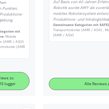
Auf Basis von 40 Jahren Erfahr
chen
Robotik wurde AMY als zuverl
n Punkten,
mobiles Robotersystem entwicke
 Produktions-
Produktions- und Intralogistikab
gebung,
Gemeinsame Kategorien mit SAFE
Transportroboter (AMR / AGV)
,
Mo
tegorien mit
(AMR / AGV)
re:
Mobile
er (AMR / AGV)
ortroboter (AMR
views zu
 tugger
Alle Reviews