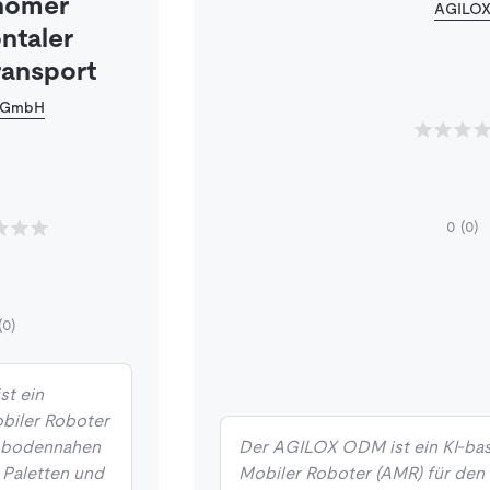
nomer
AGILO
ntaler
ansport
 GmbH
0
(0)
(0)
st ein
biler Roboter
n bodennahen
Der AGILOX ODM ist ein KI-ba
 Paletten und
Mobiler Roboter (AMR) für den 