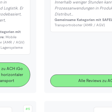
n in
Innerhalb weniger Stunden kann
 Logistik. Er
Prozessanwendungen in Produk
codebasiert,
Distribut…
ert,
Gemeinsame Kategorien mit SAFE
Transportroboter (AMR / AGV)
tegorien mit
re:
Mobile
er (AMR / AGV)
e Lagersysteme
s zu ACH iGo
horizontaler
ansport
Alle Reviews zu
#5