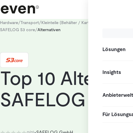
/
/
/
Hardware
Transport
Kleinteile (Behälter / Kartons)
Mobile Transpor
/
SAFELOG S3 core
Alternativen
Lösungen
Top 10 Alternat
Insights
SAFELOG S3 c
Anbieterwel
Für Lösungs
SAFELOG GmbH
0
(0)
•