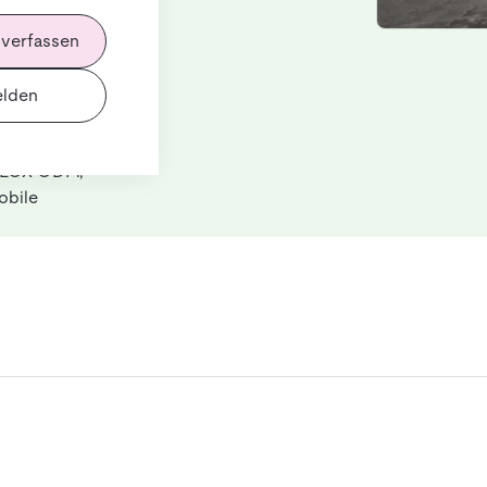
 verfassen
vergleichbare
lden
ie beste
che Lösungen
GILOX ODM,
obile