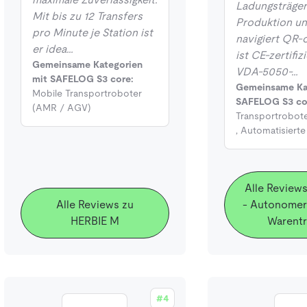
Ladungsträger
Mit bis zu 12 Transfers
Produktion und
pro Minute je Station ist
navigiert QR‑
er idea…
ist CE‑zertifizi
Gemeinsame Kategorien
VDA‑5050‑…
mit SAFELOG S3 core:
Gemeinsame Ka
Mobile Transportroboter
SAFELOG S3 co
(AMR / AGV)
Transportrobot
,
Automatisiert
Alle Review
Alle Reviews zu
- Autonomer 
HERBIE M
Warentr
#4