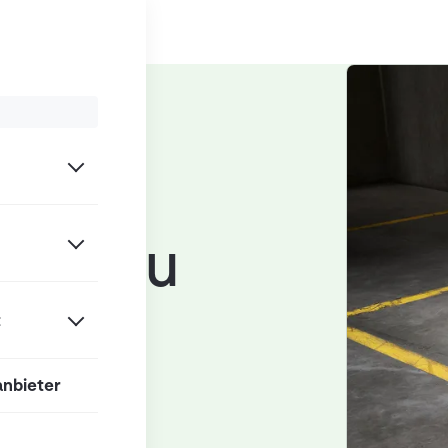
/
troboter (AMR / AGV)
iven zu
ore
t
anbieter