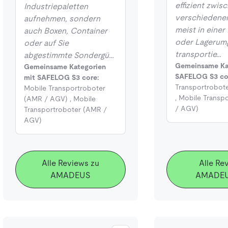
effizient zwis
Industriepaletten
verschiedene
aufnehmen, sondern
meist in einer
auch Boxen, Container
oder Lagerum
oder auf Sie
transportie…
abgestimmte Sondergü…
Gemeinsame Ka
Gemeinsame Kategorien
SAFELOG S3 co
mit SAFELOG S3 core:
Transportrobot
Mobile Transportroboter
,
Mobile Transp
(AMR / AGV)
,
Mobile
/ AGV)
Transportroboter (AMR /
AGV)
Alle Reviews zu
Alle Re
AMADEUS
AMADEUS