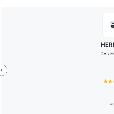
HER
Carryb
4.