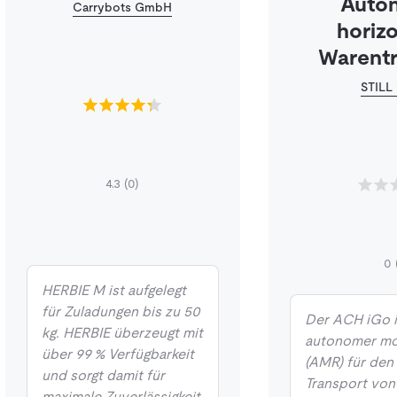
Auto
Carrybots GmbH
horizo
Warentr
STILL
4.3
(0)
0
HERBIE M ist aufgelegt
für Zuladungen bis zu 50
Der ACH iGo i
kg. HERBIE überzeugt mit
autonomer mo
über 99 % Verfügbarkeit
(AMR) für de
und sorgt damit für
Transport von
maximale Zuverlässigkeit.