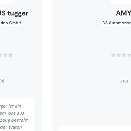
 tugger
AM
tion GmbH
DS Automotio
(0)
0
(0)
r ist ein
em, das aus
zeug besteht,
oder Waren