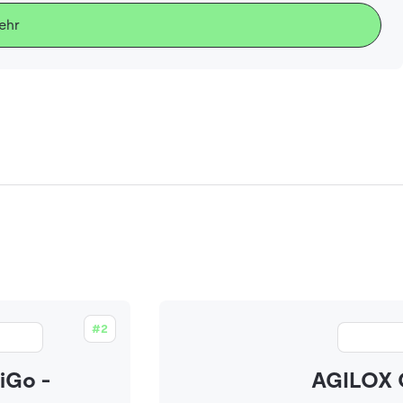
ehr
#2
iGo -
AGILOX