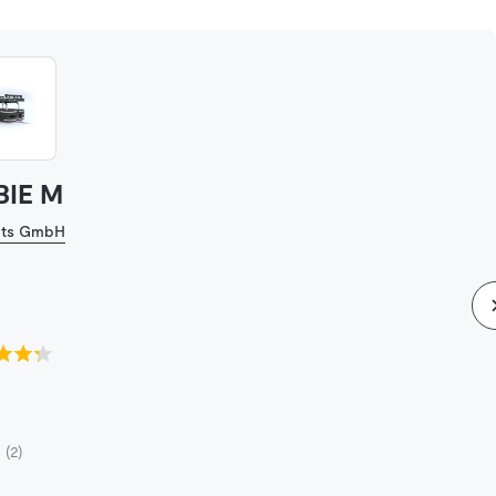
BIE M
ots GmbH
3
(2)