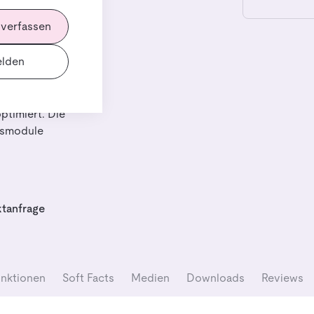
 verfassen
arelösung zur
lden
 im In- und
,
e optimal
ptimiert. Die
ngsmodule
tanfrage
nktionen
Soft Facts
Medien
Downloads
Reviews