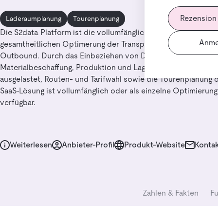
Rezension
Laderaumplanung
Tourenplanung
Die S2data Platform ist die vollumfängliche KI-basierte Softw
Anme
gesamtheitlichen Optimerung der Transportplanungsprozesse
Outbound. Durch das Einbeziehen von Daten aus der Logistik
Materialbeschaffung, Produktion und Lager werden Transport
ausgelastet, Routen- und Tarifwahl sowie die Tourenplanung o
SaaS-Lösung ist vollumfänglich oder als einzelne Optimieru
verfügbar.
Weiterlesen
Anbieter-Profil
Produkt-Website
Kontak
Zahlen & Fakten
Fu