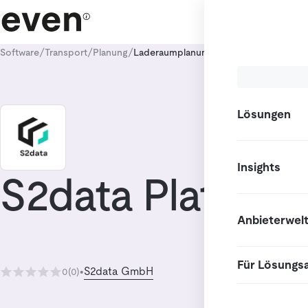
/
/
/
Software
Transport
Planung
Laderaumplanung
Lösungen
Insights
S2data Platform
Anbieterwel
Für Lösungs
S2data GmbH
0
(0)
•