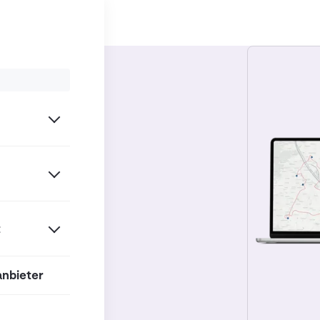
t
anbieter