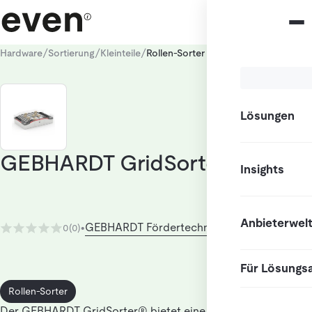
/
/
/
Hardware
Sortierung
Kleinteile
Rollen-Sorter
Lösungen
GEBHARDT GridSorter®
Insights
Anbieterwel
GEBHARDT Fördertechnik GmbH
0
(0)
•
Für Lösungs
Rollen-Sorter
Der GEBHARDT GridSorter® bietet eine modulare Bauweise