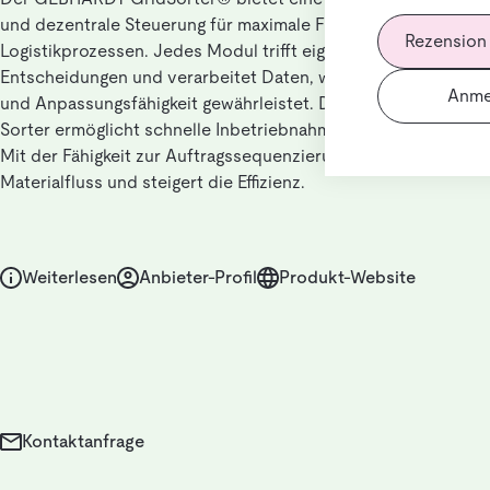
und dezentrale Steuerung für maximale Flexibilität in
Rezension
Logistikprozessen. Jedes Modul trifft eigenständig
Entscheidungen und verarbeitet Daten, was Skalierbarkeit
Anme
und Anpassungsfähigkeit gewährleistet. Der Plug-and-Play-
Sorter ermöglicht schnelle Inbetriebnahme und Erweiterung.
Mit der Fähigkeit zur Auftragssequenzierung optimiert er den
Materialfluss und steigert die Effizienz.
Weiterlesen
Anbieter-Profil
Produkt-Website
Kontaktanfrage