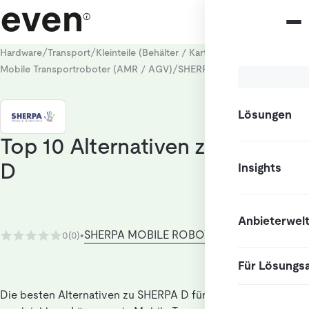
/
/
/
Hardware
Transport
Kleinteile (Behälter / Kartons)
/
/
Mobile Transportroboter (AMR / AGV)
SHERPA D
Alternativen
Lösungen
Top 10 Alternativen zu SHERPA
D
Insights
Anbieterwel
SHERPA MOBILE ROBOTICS
0
(0)
•
Für Lösungs
Die besten Alternativen zu SHERPA D für Nutzer, die