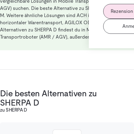
vergleichbare Lösungen in Mobile Transportroboter (AMR /
AGV) suchen. Die beste Alternative zu SHERPA D ist HERBIE
Rezension
M. Weitere ähnliche Lösungen sind ACH iGo - Autonomer
horizontaler Warentransport, AGILOX ODM, AMADEUS.
Anme
Alternativen zu SHERPA D findest du in Mobile
Transportroboter (AMR / AGV), außerdem in Hardware.
Die besten Alternativen zu
SHERPA D
zu SHERPA D