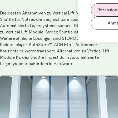
Rezension
Die besten Alternativen zu Vertical Lift Module Kardex
Shuttle für Nutzer, die vergleichbare Lösungen in
Anme
Automatisierte Lagersysteme suchen. Die beste Alternative
zu Vertical Lift Module Kardex Shuttle ist PowerCube.
Weitere ähnliche Lösungen sind STOROJET automatisches
Kleinteilelager, AutoStore™, ACH iGo - Autonomer
horizontaler Warentransport. Alternativen zu Vertical Lift
Module Kardex Shuttle findest du in Automatisierte
Lagersysteme, außerdem in Hardware.