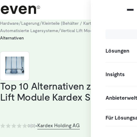
/
/
/
Hardware
Lagerung
Kleinteile (Behälter / Kartons)
/
/
Automatisierte Lagersysteme
Vertical Lift Module Kardex Shuttle
Alternativen
Lösungen
Insights
Top 10 Alternativen zu Vertical
Lift Module Kardex Shuttle
Anbieterwel
Für Lösungs
Kardex Holding AG
0
(0)
•