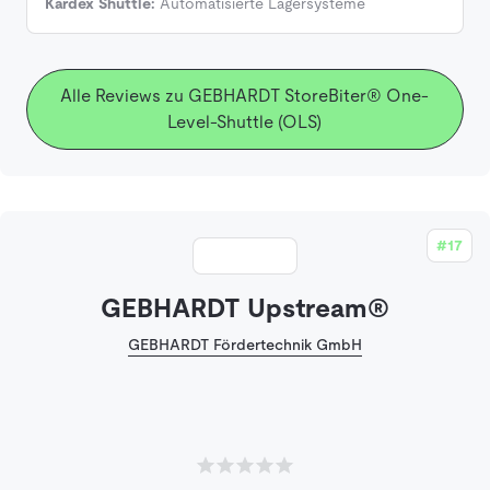
Kardex Shuttle:
Automatisierte Lagersysteme
Alle Reviews zu GEBHARDT StoreBiter® One-
Level-Shuttle (OLS)
#17
GEBHARDT Upstream®
GEBHARDT Fördertechnik GmbH