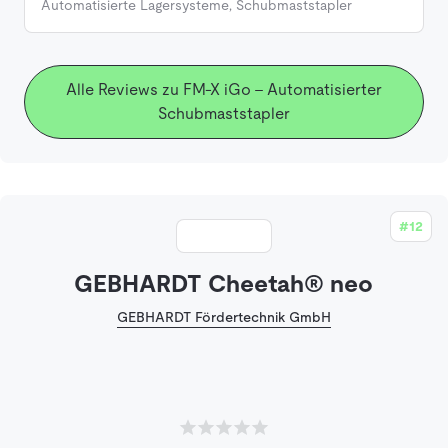
Automatisierte Lagersysteme
,
Schubmaststapler
Alle Reviews zu FM-X iGo - Automatisierter
Schubmaststapler
#12
GEBHARDT Cheetah® neo
GEBHARDT Fördertechnik GmbH