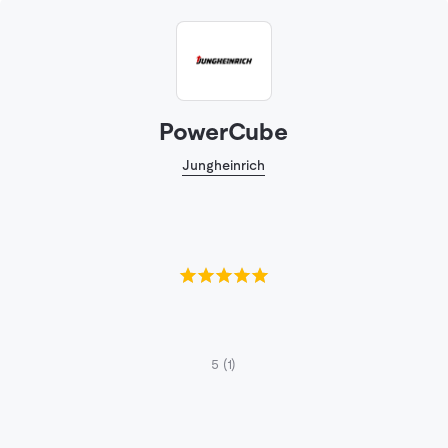
PowerCube
Jungheinrich
5
(1)