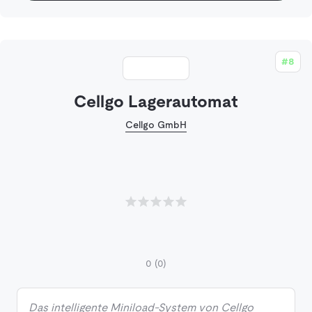
#8
Cellgo Lagerautomat
Cellgo GmbH
0
(0)
Das intelligente Miniload-System von Cellgo