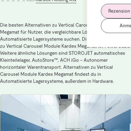
Rezension
Die besten Alternativen zu Vertical Carousel Module Kardex
Anme
Megamat für Nutzer, die vergleichbare Lösungen in
Automatisierte Lagersysteme suchen. Die beste Alternative
zu Vertical Carousel Module Kardex Megamat ist PowerCube.
Weitere ähnliche Lösungen sind STOROJET automatisches
Kleinteilelager, AutoStore™, ACH iGo - Autonomer
horizontaler Warentransport. Alternativen zu Vertical
Carousel Module Kardex Megamat findest du in
Automatisierte Lagersysteme, außerdem in Hardware.