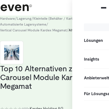
/
/
/
Hardware
Lagerung
Kleinteile (Behälter / Kartons)
/
Automatisierte Lagersysteme
/
Vertical Carousel Module Kardex Megamat
Alternativen
Lösungen
Insights
Top 10 Alternativen zu Vertical
Carousel Module Kardex
Anbieterwel
Megamat
Für Lösungs
Kardex Holding AG
0
(0)
•