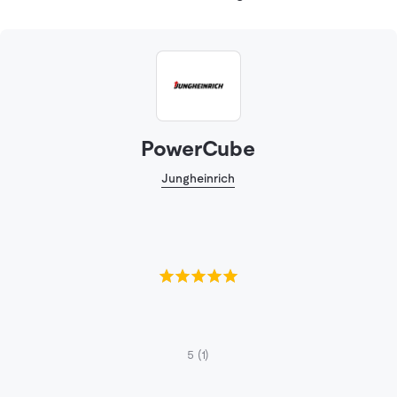
PowerCube
Jungheinrich
5
(1)