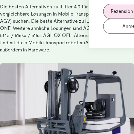
Die besten Alternativen zu iLifter 4.0 für Nutzer, die
Rezension
vergleichbare Lösungen in Mobile Transportroboter (AMR /
AGV) suchen. Die beste Alternative zu iLifter 4.0 ist AGILOX
Anme
ONE. Weitere ähnliche Lösungen sind AGILOX OCF, EKX
514a / 516ka / 516a, AGILOX OFL. Alternativen zu iLifter 4.0
findest du in Mobile Transportroboter (AMR / AGV),
außerdem in Hardware.