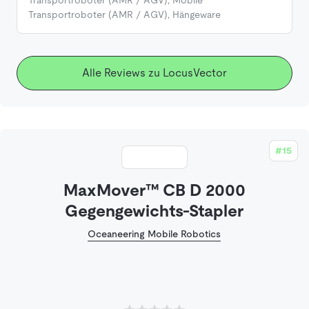
Transportroboter (AMR / AGV)
,
Hängeware
Alle Reviews zu LocusVector
#15
MaxMover™ CB D 2000
Gegengewichts-Stapler
Oceaneering Mobile Robotics