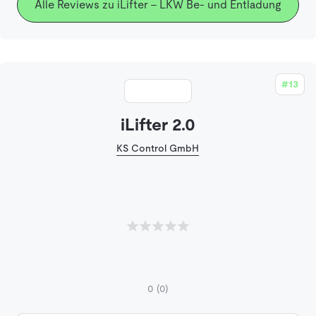
Alle Reviews zu iLifter - LKW Be- und Entladung
#13
iLifter 2.0
KS Control GmbH
0
(0)