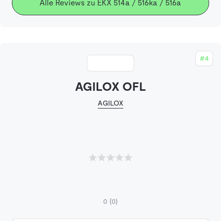
Alle Reviews zu EKX 514a / 516ka / 516a
#4
AGILOX OFL
AGILOX
0
(0)