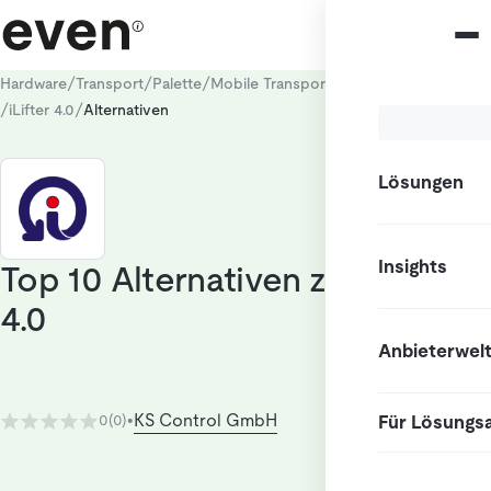
/
/
/
Hardware
Transport
Palette
Mobile Transportroboter (AMR / AGV)
/
/
iLifter 4.0
Alternativen
Lösungen
Insights
Top 10 Alternativen zu iLifter
4.0
Anbieterwel
KS Control GmbH
Für Lösungs
0
(0)
•