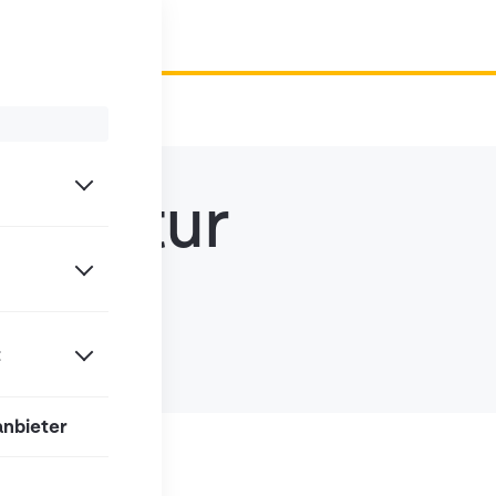
hitektur
t
anbieter