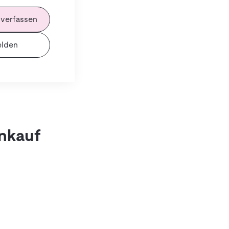
 verfassen
lden
inkauf