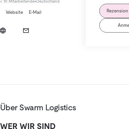
< 10 Mitarbeitende
•
Deutschland
Rezension
Website
E-Mail
Anme
Über Swarm Logistics
WER WIR SIND