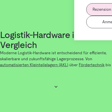
Rezension
Anme
Logistik-Hardware im
Vergleich
Moderne Logistik-Hardware ist entscheidend für effiziente,
skalierbare und zukunftsfähige Lagerprozesse. Von
automatisierten Kleinteilelagern (AKL)
über
Fördertechnik
bis
hin zu
autonomen Transportsystemen
– die Auswahl an
Hardwarelösungen ist groß, der Markt komplex.
Ein durchdachter Vergleich hilft dabei, die passende Lösung
für dein Lager zu finden. Denn nicht jede Hardware passt zu
jedem Prozess – Faktoren wie Automatisierungsgrad,
Lagerlayout, Produktvielfalt und Integration spielen eine