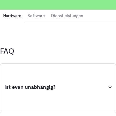
Maximale Flächennutzung: Optimale Lagerhaltung durch
effiziente Systeme.
Hardware
Software
Dienstleistungen
Geringere Fehlerquote: Automatisierung reduziert
manuelle Eingriffe.
Höhere Geschwindigkeit: Schnellere Prozesse durch
optimierte Fördertechnik.
Flexibilität: Skalierbare Systeme für individuelle
FAQ
Anforderungen.
Nahtlose Integration: Kompatibel mit bestehenden
Lagerverwaltungssystemen (WMS).
Worauf kommt es beim Vergleich an?
Ist even unabhängig?
Die passende Hardwarelösung zu finden bedeutet, Kriterien
wie diese zu berücksichtigen:
Investitions- und Betriebskosten