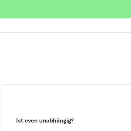
ie diese zu berücksichtigen:
elösungen im direkten Vergleich.
, lies echte Bewertungen von
eidung für dein Lager.
Ist even unabhängig?
h passende
Logistik-Software
oder