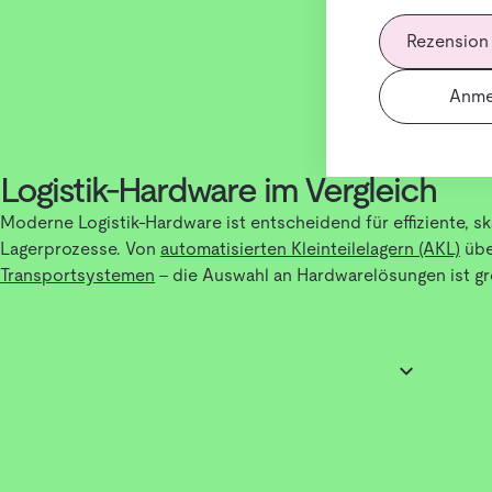
Rezension
Anme
Logistik-Hardware im Vergleich
Moderne Logistik-Hardware ist entscheidend für effiziente, s
Lagerprozesse. Von
automatisierten Kleinteilelagern (AKL)
üb
Transportsystemen
– die Auswahl an Hardwarelösungen ist gr
Ein durchdachter Vergleich hilft dabei, die passende Lösung f
Hardware passt zu jedem Prozess – Faktoren wie Automatisier
und Integration spielen eine zentrale Rolle.
Wie funktioniert moderne Logistik-Hardware?