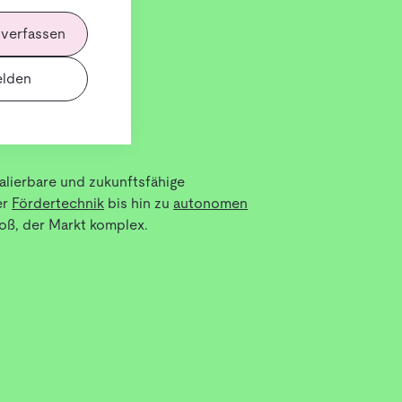
 verfassen
lden
kalierbare und zukunftsfähige
er
Fördertechnik
bis hin zu
autonomen
oß, der Markt komplex.
ür dein Lager zu finden. Denn nicht jede
ungsgrad, Lagerlayout, Produktvielfalt