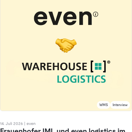
WMS
Interview
14. Juli 2026
|
even
Frauenhofer IML und even logistics im